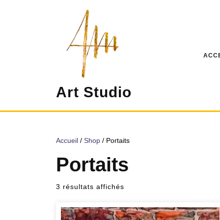
Skip
to
content
ACC
Art Studio
Accueil
/
Shop
/ Portaits
Portaits
3 résultats affichés