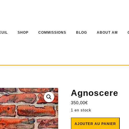
EUIL
SHOP
COMMISSIONS
BLOG
ABOUT AM
Agnoscere
350,00
€
1 en stock
quantité de Agnoscere
AJOUTER AU PANIER