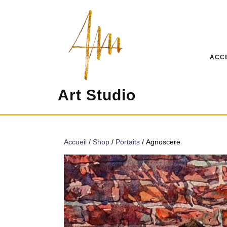
Skip
to
content
ACC
Art Studio
Accueil
/
Shop
/
Portaits
/ Agnoscere