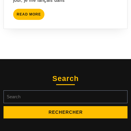
jour, je me lançais dans
READ
READ MORE
MORE
Search
Search
for: