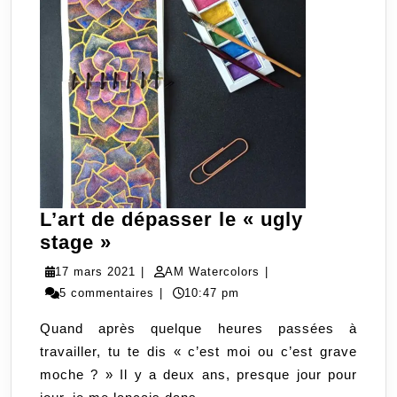
L’art de dépasser le « ugly
L’art
stage »
de
17
AM
17 mars 2021
|
AM Watercolors
|
dépasser
mars
Watercolors
5 commentaires
|
10:47 pm
le
2021
Quand après quelque heures passées à
« ugly
travailler, tu te dis « c’est moi ou c’est grave
stage »
moche ? » Il y a deux ans, presque jour pour