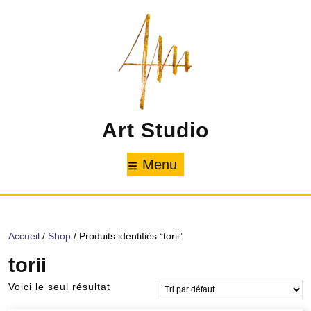
Skip
to
content
Art Studio
Menu
Menu
Accueil
/
Shop
/ Produits identifiés “torii”
torii
Voici le seul résultat